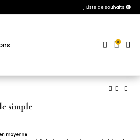
Liste de souhaits
0
0
ions
de simple
s en moyenne