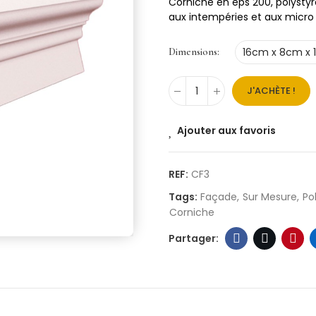
Corniche en eps 200, polysty
aux intempéries et aux micro f
Dimensions
J'ACHÈTE !
Ajouter aux favoris
REF:
CF3
Tags:
Façade
Sur Mesure
Po
Corniche