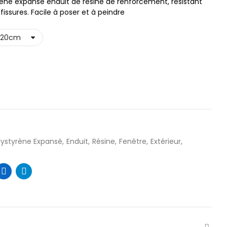
rène expansé enduit de résine de renforcement, résistant
issures. Facile à poser et à peindre
lystyrène Expansé
Enduit
Résine
Fenêtre
Extérieur