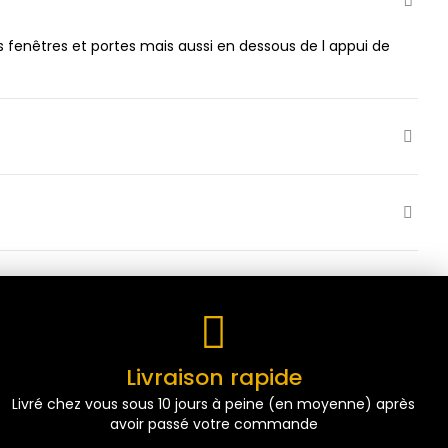
 fenêtres et portes mais aussi en dessous de l appui de
Livraison rapide
Livré chez vous sous 10 jours à peine (en moyenne) après
avoir passé votre commande